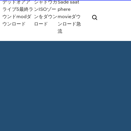
デッドオアア
シャドウガ
Sade saat
ライブ5最終ラ
ンISOゾー
phere
ウンドmodダ
ンをダウン
movieダウ
ウンロード
ロード
ンロード急
流