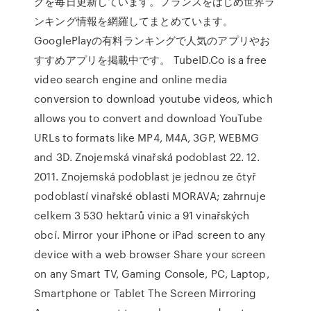
グを毎日更新しています。フランスをはじめ世界ラ
ンキング情報を網羅してまとめています。
GooglePlayの有料ランキングで人気のアプリやお
すすめアプリを掲載中です。 TubeID.Co is a free
video search engine and online media
conversion to download youtube videos, which
allows you to convert and download YouTube
URLs to formats like MP4, M4A, 3GP, WEBMG
and 3D. Znojemská vinařská podoblast 22. 12.
2011. Znojemská podoblast je jednou ze čtyř
podoblastí vinařské oblasti MORAVA; zahrnuje
celkem 3 530 hektarů vinic a 91 vinařských
obcí. Mirror your iPhone or iPad screen to any
device with a web browser Share your screen
on any Smart TV, Gaming Console, PC, Laptop,
Smartphone or Tablet The Screen Mirroring