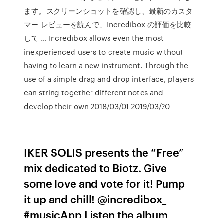
ます。スクリーンショットを確認し、最新のカスタ
マー レビューを読んで、Incredibox の評価を比較
して … Incredibox allows even the most
inexperienced users to create music without
having to learn a new instrument. Through the
use of a simple drag and drop interface, players
can string together different notes and
develop their own 2018/03/01 2019/03/20
IKER SOLIS presents the “Free”
mix dedicated to Biotz. Give
some love and vote for it! Pump
it up and chill! @incredibox_
#musicApp Listen the album