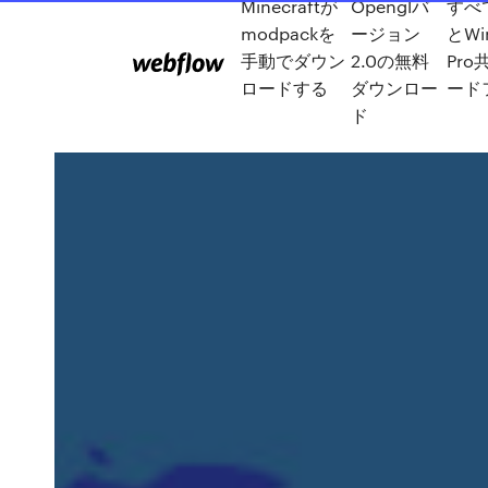
Minecraftが
Openglバ
すべ
modpackを
ージョン
とWi
手動でダウン
2.0の無料
Pr
ロードする
ダウンロー
ード
ド